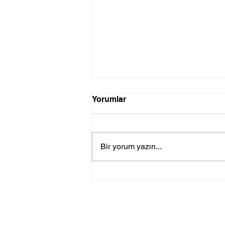
Yorumlar
Bir yorum yazın...
19 MAYIS'TA ŞAPKA VE
ÇANTA BOYAMA ATÖLYESİ