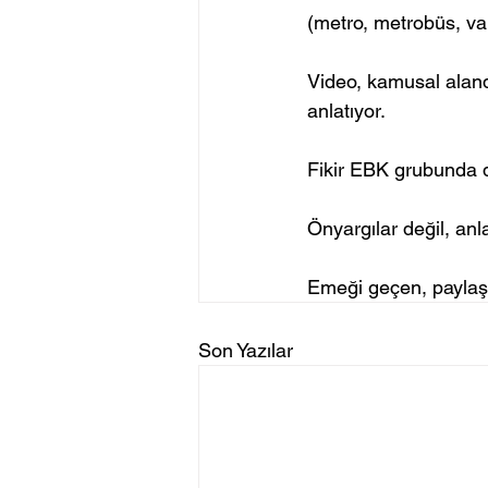
(metro, metrobüs, vap
Video, kamusal alanda
anlatıyor.
Fikir EBK grubunda d
Önyargılar değil, anl
Emeği geçen, paylaşa
Son Yazılar