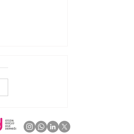
UŞ ÜNİVERSİTESİ İŞ
LİĞİMİZLE OTİZM
AT ATÖLYESİ
ÇEKLEŞTİ