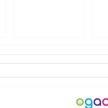
OGAD ANNELER GÜNÜ
DOĞ
BULUŞMASI
BİR
SAN
GER