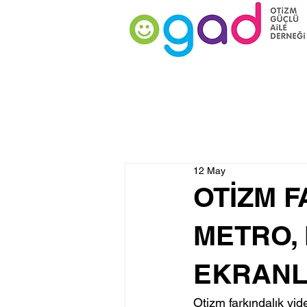
12 May
OTİZM 
METRO,
EKRANL
Otizm farkındalık vi