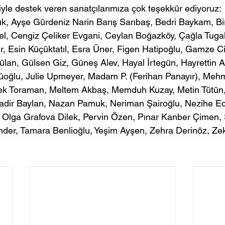
iyle destek veren sanatçılarımıza çok teşekkür ediyoruz:
uk, Ayşe Gürdeniz Narin Barış Sarıbaş, Bedri Baykam, B
, Cengiz Çeliker Evgani, Ceylan Boğazköy, Çağla Tuga
r, Esin Küçüktatıl, Esra Üner, Figen Hatipoğlu, Gamze Ci
an, Gülsen Giz, Güneş Alev, Hayal İrtegün, Hayrettin At
üoğlu, Julie Upmeyer, Madam P. (Ferihan Panayır), Mehm
k Toraman, Meltem Akbaş, Memduh Kuzay, Metin Tütün, 
 Nadir Baylan, Nazan Pamuk, Neriman Şairoğlu, Nezihe Ece
 Olga Grafova Dilek, Pervin Özen, Pınar Kanber Çimen, 
nder, Tamara Benlioğlu, Yeşim Ayşen, Zehra Derinöz, Zeki