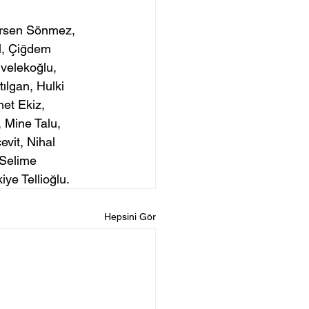
irsen Sönmez, 
l, Çiğdem 
velekoğlu, 
ılgan, Hulki 
et Ekiz, 
Mine Talu, 
vit, Nihal 
Selime 
ye Tellioğlu.
Hepsini Gör