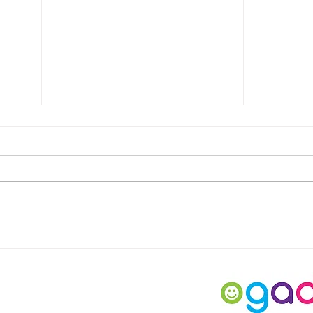
OGAD ANNELER GÜNÜ
OTİ
BULUŞMASI
VİD
MET
EKR