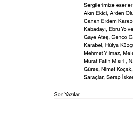
Sergilerimize eserler
Akın Ekici, Arden Ol
Canan Erdem Karabel
Kabadayı, Ebru Yolve
Gaye Ateş, Genco Gül
Karabel, Hülya Küpç
Mehmet Yılmaz, Mele
Murat Fatih Mısırlı,
Güres, Nimet Koçak,
Saraçlar, Serap İske
Son Yazılar