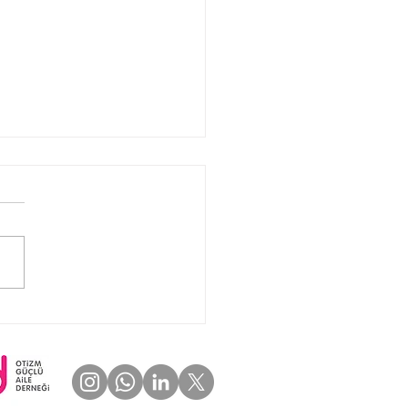
ZM FARKINDALIK
EOMUZ METRO,
ROBÜS VE VAPUR
ANLARINDA