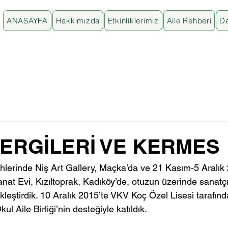
ANASAYFA
Hakkımızda
Etkinliklerimiz
Aile Rehberi
De
SERGİLERİ VE KERMES
hlerinde Niş Art Gallery, Maçka’da ve 21 Kasım-5 Aralık
Sanat Evi, Kızıltoprak, Kadıköy’de, otuzun üzerinde sanatç
kleştirdik. 10 Aralık 2015’te VKV Koç Özel Lisesi tarafı
ul Aile Birliği’nin desteğiyle katıldık.