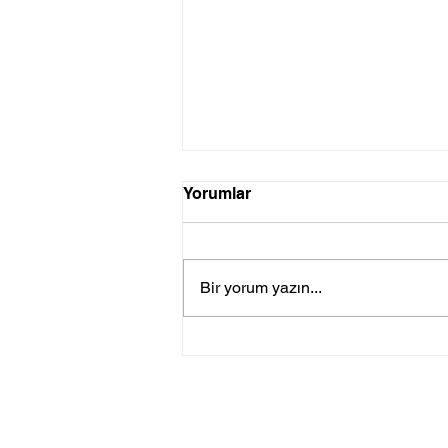
Yorumlar
Bir yorum yazın...
19 MAYIS'TA ŞAPKA VE
ÇANTA BOYAMA ATÖLYESİ