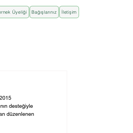
rnek Üyeliği
Bağışlarınız
İletişim
 2015 
ının desteğiyle 
ndan düzenlenen 